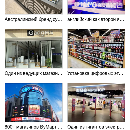
Австралийский бренд суши использует цифровые этикетки Ялатех в своих 100 магазинах
английский как второй язык с кредитным подтверждением от Интел
Один из ведущих магазинов устройств для умного дома в Малайзии внедрил решение ЯлаТех английский как второй язык
Установка цифровых этикеток на полках в 30+ супермаркетах Чжунбай
800+ магазинов ВуМарт Группа доверяют решению ЯлаТех английский как второй язык
Один из гигантов электронной коммерции в Китае сотрудничает с ЯлаТех