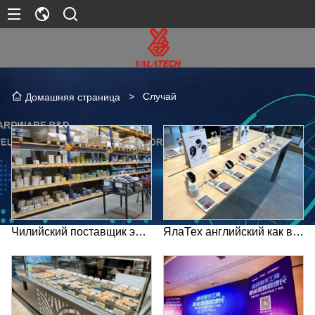
>
Случай
Домашняя страница
Чилийский поставщик энергетических решений ВИТЕЛ установил ЯлаТех английский как второй язык на своем складе
ЯлаТех английский как второй язык используется во флагманских магазинах Хувэй в Великобритании