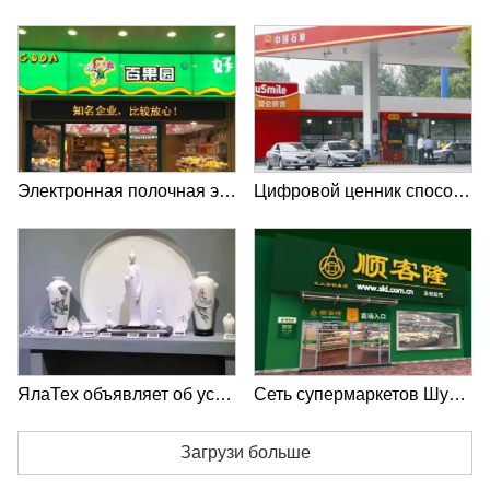
Электронная полочная этикетка ЯлаТех сыграла ключевую роль в цифровизации магазина ПАГОДА
Цифровой ценник способствует росту и повышению эффективности магазинов на АЗС
ЯлаТех объявляет об установке этикеток английский как второй язык в Международном выставочном центре керамики в Цзиндэчжэне
Сеть супермаркетов Шункелонг добилась цифровизации магазина с помощью электронной полки Ялатек
Загрузи больше