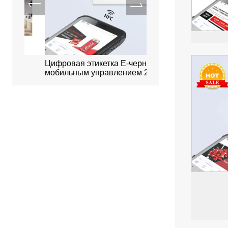
й
Цифровая этикетка E-чернила с
Умная система брон
мобильным управлением 2,9
офисов
дюйма