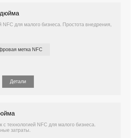
 дюйма
й NFC для малого бизнеса. Простота внедрения,
фровая метка NFC
ны Андроид и IOS
приятий, у которых нет ИТ-отдела и большого
Детали
дюйма
 с технологией NFC для малого бизнеса.
ьные затраты.