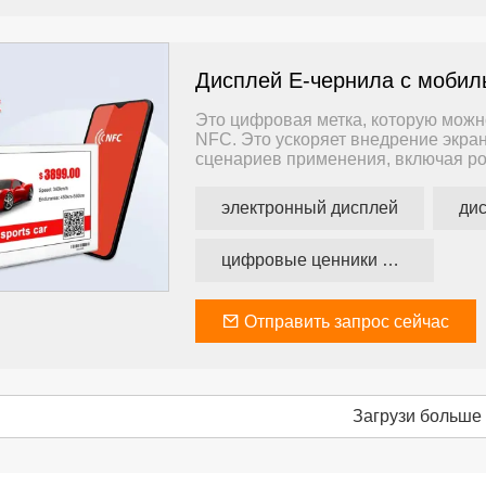
Дисплей E-чернила с мобил
Это цифровая метка, которую мож
NFC. Это ускоряет внедрение экра
сценариев применения, включая ро
т. д.
электронный дисплей
цифровые ценники нфс
Отправить запрос сейчас
Загрузи больше