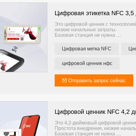
Цифровая этикетка NFC 3,5
Это цифровой ценник с технологие
низкие начальные затраты.
Базовая станция не нужна
Сервер не нужен
Интернет не нужен
Цифровая метка NFC
Ци
Обучение не требуется
Готово
Приложение поддерживает телефо
цифровой ценник нфс
Идеально подходит для малых пред
бюджета.
Отправить запрос сейчас
Цифровой ценник NFC 4,2 
Это 4,2-дюймовый цифровой ценник
Простота внедрения, низкие начал
Базовая станция не нужна