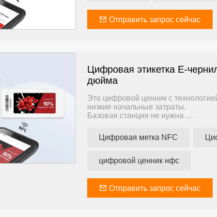
Готово
Приложение поддерживает телефо
Отправить запрос сейчас
Идеально подходит для малых пред
бюджета.
ирования
1,54-дюймовая электронная
2,13-дюймовый 
Цифровая этикетка E-черни
полочная этикетка
цифровой ценни
Стройный
дюйма
Это цифровой ценник с технологие
низкие начальные затраты.
Базовая станция не нужна
Сервер не нужен
Интернет не нужен
Цифровая метка NFC
Ци
Обучение не требуется
Готово
Приложение поддерживает телефо
цифровой ценник нфс
Идеально подходит для малых пред
бюджета.
Отправить запрос сейчас