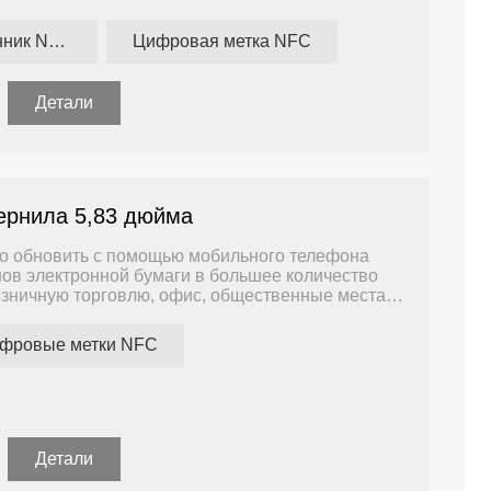
Цифровой ценник NFC
Цифровая метка NFC
приятий, у которых нет ИТ-отдела и большого
Детали
ернила 5,83 дюйма
но обновить с помощью мобильного телефона
нов электронной бумаги в большее количество
зничную торговлю, офис, общественные места и
ичество устройств невелико и нет необходимости
ровыми этикетками каждый день, наше решение
фровые метки NFC
Детали