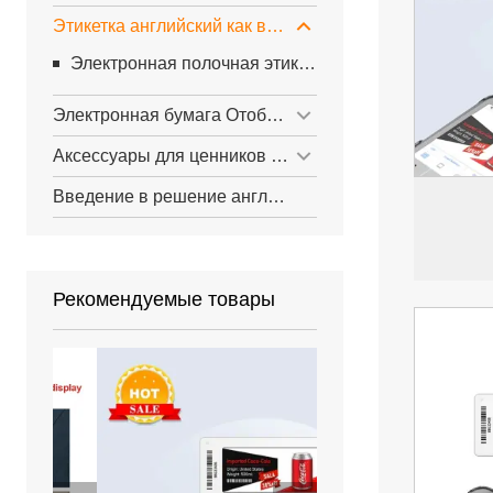
Этикетка английский как второй язык для небольших магазинов
Электронная полочная этикетка NFC
Электронная бумага Отображать Вывески
Аксессуары для ценников английский как второй язык
Введение в решение английский как второй язык
Рекомендуемые товары