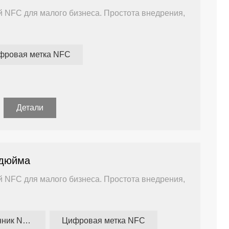
й NFC для малого бизнеса. Простота внедрения,
фровая метка NFC
ны Андроид и IOS
приятий, у которых нет ИТ-отдела и большого
Детали
 дюйма
й NFC для малого бизнеса. Простота внедрения,
Цифровой ценник NFC
Цифровая метка NFC