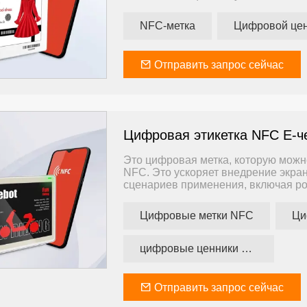
Сервер не нужен
Интернет не нужен
NFC-метка
Обучение не требуется
Готово
Идеально подходит для малых пред
Отправить запрос сейчас
бюджета.
Цифровая этикетка NFC E-ч
Это цифровая метка, которую мож
NFC. Это ускоряет внедрение экра
сценариев применения, включая ро
т. д. Для сценариев, в которых кол
часто обновлять устройства с циф
Цифровые метки NFC
Ци
— ваше право. выбор.
цифровые ценники нфс
Отправить запрос сейчас