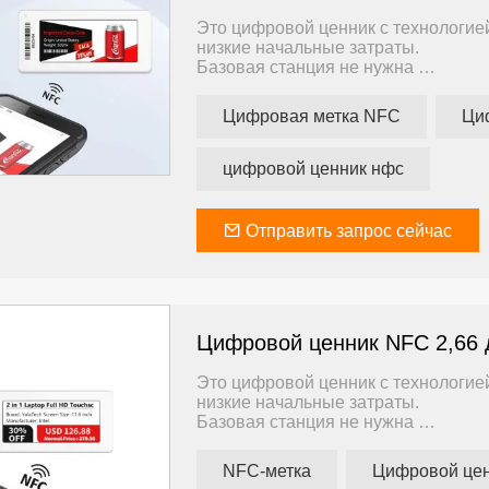
Это цифровой ценник с технологие
низкие начальные затраты.
Базовая станция не нужна
Сервер не нужен
Интернет не нужен
Цифровая метка NFC
Ци
Обучение не требуется
Готово
Приложение поддерживает телефо
цифровой ценник нфс
Идеально подходит для малых пред
бюджета.
Отправить запрос сейчас
Цифровой ценник NFC 2,66
Это цифровой ценник с технологие
низкие начальные затраты.
Базовая станция не нужна
Сервер не нужен
Интернет не нужен
NFC-метка
Обучение не требуется