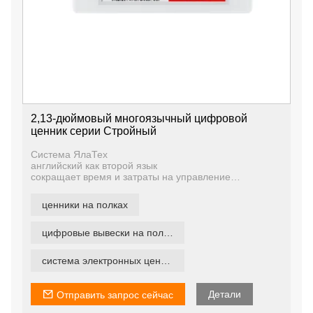
2,13-дюймовый многоязычный цифровой
ценник серии Стройный
Система ЯлаТех
английский как второй язык
сокращает время и затраты на управление
ценообразованием, повышает точность
ценообразования и обеспечивает динамическое
ценники на полках
ценообразование. Благодаря цифровым ценникам у
вас есть возможность за считанные секунды изменить
цену и рекламную информацию на любой этикетке,
цифровые вывески на полках
на любой полке и в любом магазине, гарантируя
актуальность и актуальность предложений.
система электронных ценников
Детали
Отправить запрос сейчас