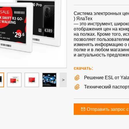
Система электронных цен
) ЯлаТех
— это инструмент, широ
отображения цен на конк
на полках. Кроме того, и
позволяет пользователям
изменять информацию о ц
полке и в любом магазине
и актуальность предложе
скачать:
Решение ESL от Yala
>
Технический паспорт
Отправить запрос 