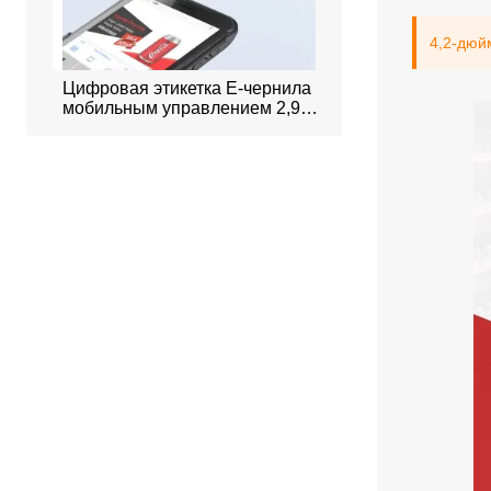
4,2-дюй
й
Цифровая этикетка E-чернила с
Умная система брон
мобильным управлением 2,9
офисов
дюйма