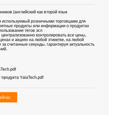
ников (английский как второй язык
ко используемый розничными торговцами для
ретные продукты или информации о продуктах
спользование тегов эсл
 централизованно контролировать все цены,
енах и акциях на любой этикетке, на любой
 за считанные секунды, гарантируя актуальность
ний.
Tech.pdf
 продукта YalaTech.pdf
сейчас