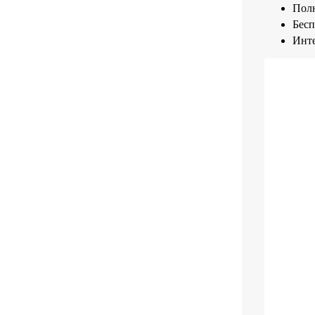
Полн
Бесп
Инте