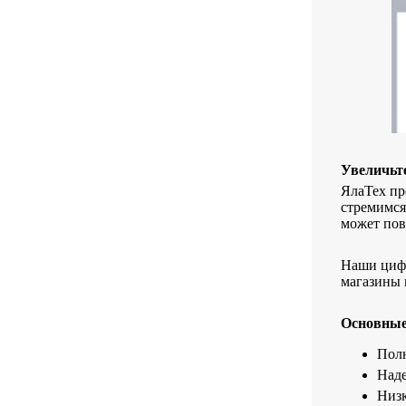
Увеличьт
ЯлаТех пр
стремимся
может пов
Наши цифр
магазины 
Основные
Полн
Наде
Низк