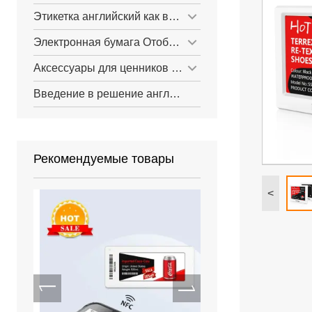
Этикетка английский как второй язык для небольших магазинов
Электронная бумага Отображать Вывески
Аксессуары для ценников английский как второй язык
Введение в решение английский как второй язык
Рекомендуемые товары
<