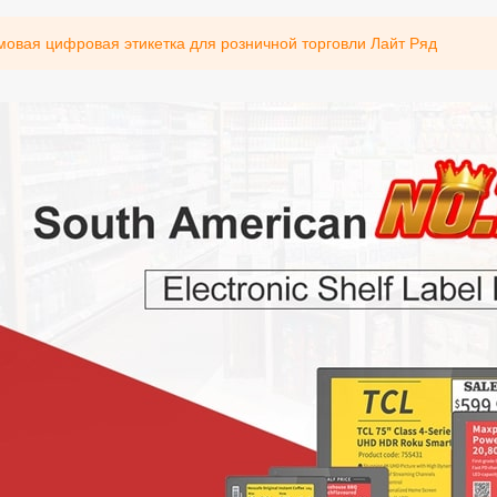
мовая цифровая этикетка для розничной торговли Лайт Ряд
ирования
1,54-дюймовая электронная
2,13-дюймовый 
полочная этикетка
цифровой ценни
Стройный